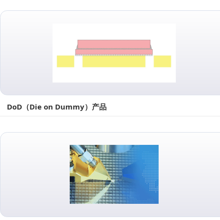
DoD（Die on Dummy）产品