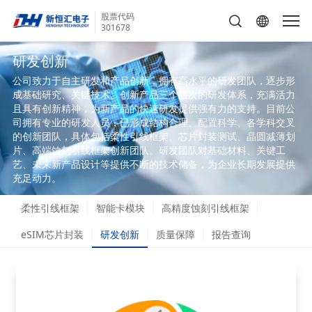
股票代码
301678
研发创新
公司致力于自主研发和产品创新，拥有高水平的研发团队，逐步形
成基础研究、关键技术、创新产品三个层次的研发体系，充满活力
且具有创新精神，为新产品的快速研发提供强有力的支持。目前公
司拥有专业的研发人员，已形成结构合理、配置科学、各学科交叉
的创新团队，具体包括柔性引线框架、芯片封装测试、晶圆减薄划
片、高端蚀刻引线框架创新团队。研发团队对基础材料、关键工
艺、未来新产品设计等提供不断的技术储备，为企业长期发展提供
充足动力。
柔性引线框架
智能卡模块
高精度蚀刻引线框架
eSIM芯片封装
研发创新
质量保障
报告查询