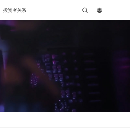
投资者关系