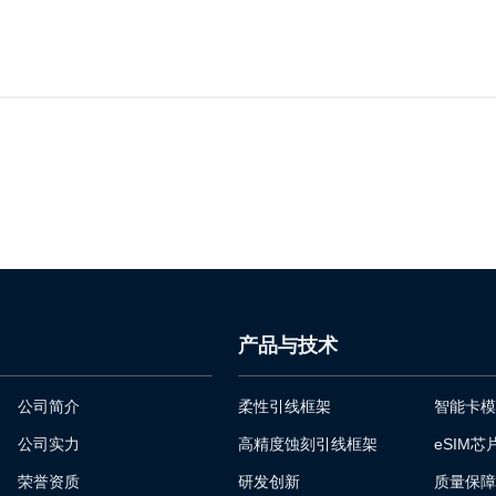
产品与技术
公司简介
柔性引线框架
智能卡模
公司实力
高精度蚀刻引线框架
eSIM芯
荣誉资质
研发创新
质量保障