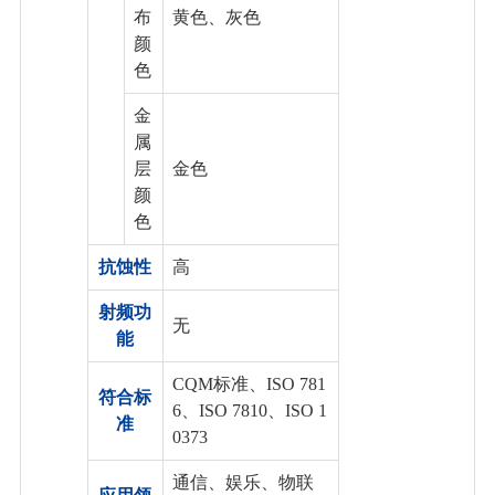
布
黄色、灰色
颜
色
金
属
层
金色
颜
色
抗蚀性
高
射频功
无
能
CQM标准、ISO 781
符合标
6、ISO 7810、ISO 1
准
0373
通信、娱乐、物联