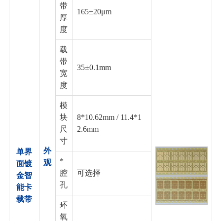
带
165±20μm
厚
度
载
带
35±0.1mm
宽
度
模
块
8*10.62mm / 11.4*1
尺
2.6mm
寸
外
单界
*
观
面镀
腔
可选择
金智
孔
能卡
载带
环
氧